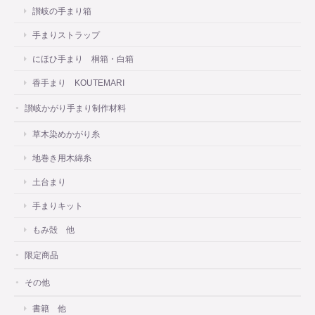
讃岐の手まり箱
手まりストラップ
にほひ手まり 桐箱・白箱
香手まり KOUTEMARI
讃岐かがり手まり制作材料
草木染めかがり糸
地巻き用木綿糸
土台まり
手まりキット
もみ殻 他
限定商品
その他
書籍 他