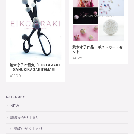
荒木永子作品 ポストカードセ
ット
¥825
荒木永子作品集「EIKO ARAKI
―SANUKIKAGARITEMARI」
¥1,100
CATEGORY
NEW
讃岐かがり手まり
讃岐かがり手まり