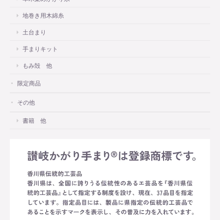
地巻き用木綿糸
土台まり
手まりキット
もみ殻 他
限定商品
その他
書籍 他