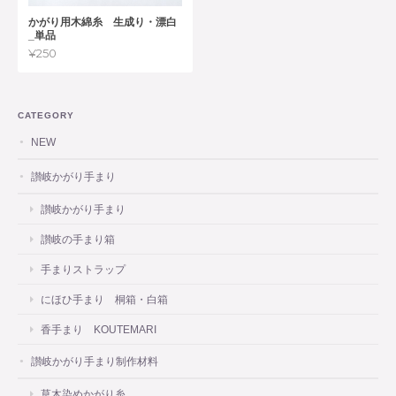
かがり用木綿糸 生成り・漂白
_単品
¥250
CATEGORY
NEW
讃岐かがり手まり
讃岐かがり手まり
讃岐の手まり箱
手まりストラップ
にほひ手まり 桐箱・白箱
香手まり KOUTEMARI
讃岐かがり手まり制作材料
草木染めかがり糸