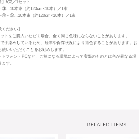
量】5束／1セット
…10本束（約120cm×10本）／1束
～⑤…10本束（約120cm×10本）／1束
意ください】
セットをご購入いただく場合、全く同じ色味にならないことがあります。
草で手染めしているため、経年や保存状況により退色することがあります。お
お使いいただくことをお勧めします。
マートフォン・PCなど、ご覧になる環境によって実際のものとは色が異なる場
ります。
RELATED ITEMS