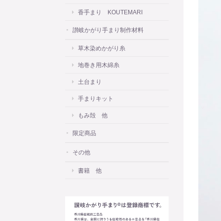
香手まり KOUTEMARI
讃岐かがり手まり制作材料
草木染めかがり糸
地巻き用木綿糸
土台まり
手まりキット
もみ殻 他
限定商品
その他
書籍 他