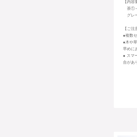
【内容
茶①～③
グレー④
【ご注
●複数
●木や
早めに
● ス
合があ