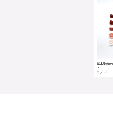
草木染めか
ト
¥1,250