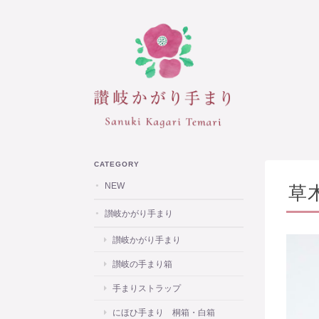
CATEGORY
NEW
草
讃岐かがり手まり
讃岐かがり手まり
讃岐の手まり箱
手まりストラップ
にほひ手まり 桐箱・白箱