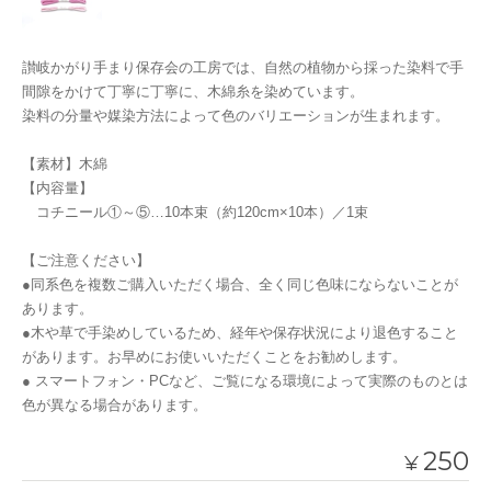
讃岐かがり手まり保存会の工房では、自然の植物から採った染料で手
間隙をかけて丁寧に丁寧に、木綿糸を染めています。
染料の分量や媒染方法によって色のバリエーションが生まれます。
【素材】木綿
【内容量】
コチニール①～⑤…10本束（約120cm×10本）／1束
【ご注意ください】
●同系色を複数ご購入いただく場合、全く同じ色味にならないことが
あります。
●木や草で手染めしているため、経年や保存状況により退色すること
があります。お早めにお使いいただくことをお勧めします。
● スマートフォン・PCなど、ご覧になる環境によって実際のものとは
色が異なる場合があります。
250
¥