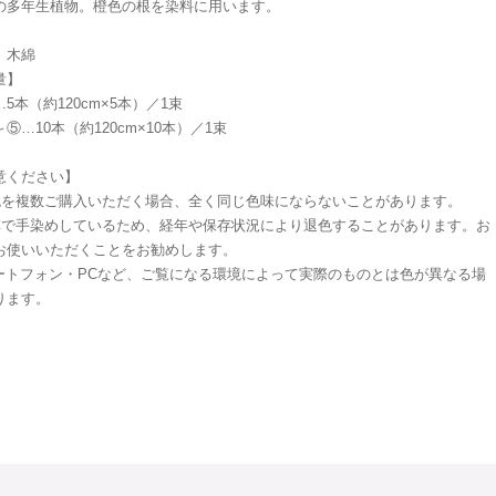
の多年生植物。橙色の根を染料に用います。
】木綿
量】
本（約120cm×5本）／1束
…10本（約120cm×10本）／1束
意ください】
色を複数ご購入いただく場合、全く同じ色味にならないことがあります。
草で手染めしているため、経年や保存状況により退色することがあります。お
お使いいただくことをお勧めします。
マートフォン・PCなど、ご覧になる環境によって実際のものとは色が異なる場
ります。