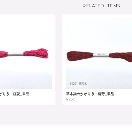
RELATED ITEMS
がり糸 紅花_単品
草木染めかがり糸 蘇芳_単品
¥250