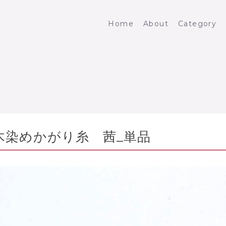
Home
About
Category
木染めかがり糸 茜_単品