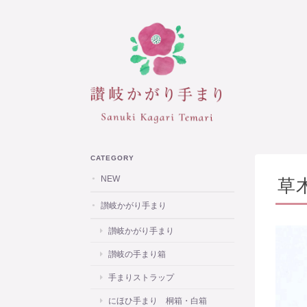
CATEGORY
NEW
草
讃岐かがり手まり
讃岐かがり手まり
讃岐の手まり箱
手まりストラップ
にほひ手まり 桐箱・白箱