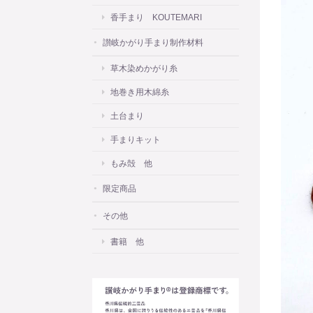
香手まり KOUTEMARI
讃岐かがり手まり制作材料
草木染めかがり糸
地巻き用木綿糸
土台まり
手まりキット
もみ殻 他
限定商品
その他
書籍 他