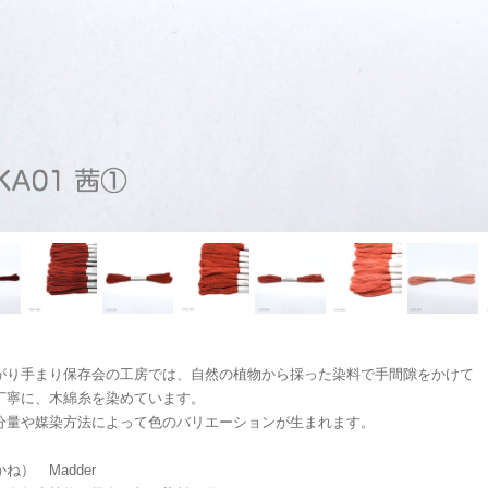
がり手まり保存会の工房では、自然の植物から採った染料で手間隙をかけて
丁寧に、木綿糸を染めています。
分量や媒染方法によって色のバリエーションが生まれます。
ね） Madder