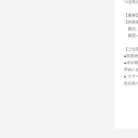
つる性
【素材
【内容
茜①…5
茜②～⑤
【ご注
●同系
●木や
早めに
● ス
合があ