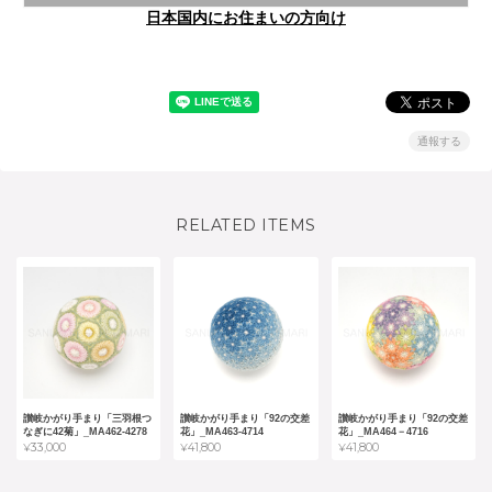
日本国内にお住まいの方向け
通報する
RELATED ITEMS
讃岐かがり手まり「三羽根つ
讃岐かがり手まり「92の交差
讃岐かがり手まり「92の交差
なぎに42菊」_MA462-4278
花」_MA463-4714
花」_MA464－4716
¥33,000
¥41,800
¥41,800