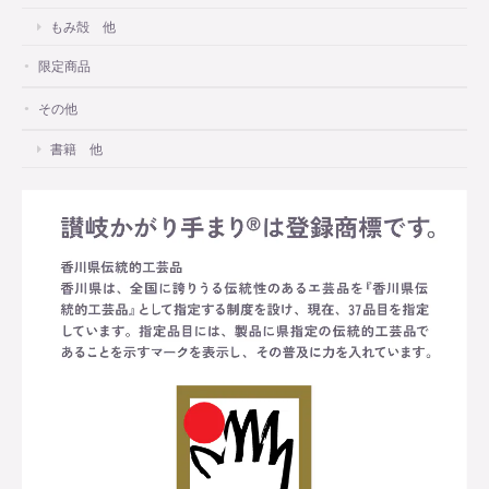
もみ殻 他
限定商品
その他
書籍 他