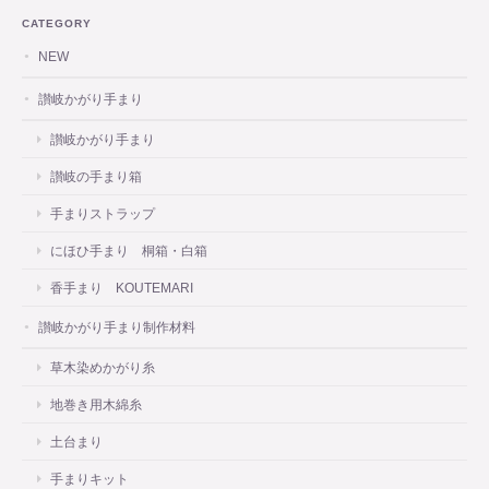
CATEGORY
NEW
讃岐かがり手まり
讃岐かがり手まり
讃岐の手まり箱
手まりストラップ
にほひ手まり 桐箱・白箱
香手まり KOUTEMARI
讃岐かがり手まり制作材料
草木染めかがり糸
地巻き用木綿糸
土台まり
手まりキット