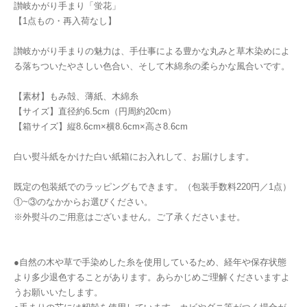
讃岐かがり手まり「蛍花」
【1点もの・再入荷なし】
讃岐かがり手まりの魅力は、手仕事による豊かな丸みと草木染めによ
る落ちついたやさしい色合い、そして木綿糸の柔らかな風合いです。
【素材】もみ殻、薄紙、木綿糸
【サイズ】直径約6.5cm（円周約20cm）
【箱サイズ】縦8.6cm×横8.6cm×高さ8.6cm
白い熨斗紙をかけた白い紙箱にお入れして、お届けします。
既定の包装紙でのラッピングもできます。（包装手数料220円／1点）
①~③のなかからお選びください。
※外熨斗のご用意はございません。ご了承くださいませ。
●自然の木や草で手染めした糸を使用しているため、経年や保存状態
より多少退色することがあります。あらかじめご理解くださいますよ
うお願いいたします。