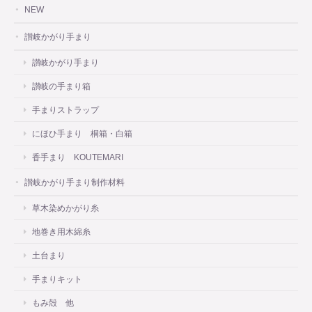
NEW
讃岐かがり手まり
讃岐かがり手まり
讃岐の手まり箱
手まりストラップ
にほひ手まり 桐箱・白箱
香手まり KOUTEMARI
讃岐かがり手まり制作材料
草木染めかがり糸
地巻き用木綿糸
土台まり
手まりキット
もみ殻 他