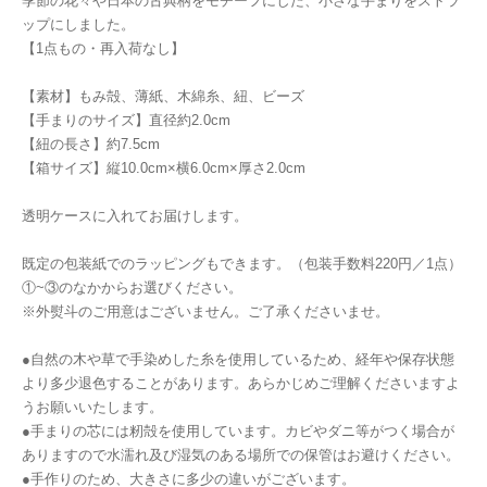
季節の花々や日本の古典柄をモチーフにした、小さな手まりをストラ
ップにしました。
【1点もの・再入荷なし】
【素材】もみ殻、薄紙、木綿糸、紐、ビーズ
【手まりのサイズ】直径約2.0cm
【紐の長さ】約7.5cm
【箱サイズ】縦10.0cm×横6.0cm×厚さ2.0cm
透明ケースに入れてお届けします。
既定の包装紙でのラッピングもできます。（包装手数料220円／1点）
①~③のなかからお選びください。
※外熨斗のご用意はございません。ご了承くださいませ。
●自然の木や草で手染めした糸を使用しているため、経年や保存状態
より多少退色することがあります。あらかじめご理解くださいますよ
うお願いいたします。
●手まりの芯には籾殻を使用しています。カビやダニ等がつく場合が
ありますので水濡れ及び湿気のある場所での保管はお避けください。
●手作りのため、大きさに多少の違いがございます。