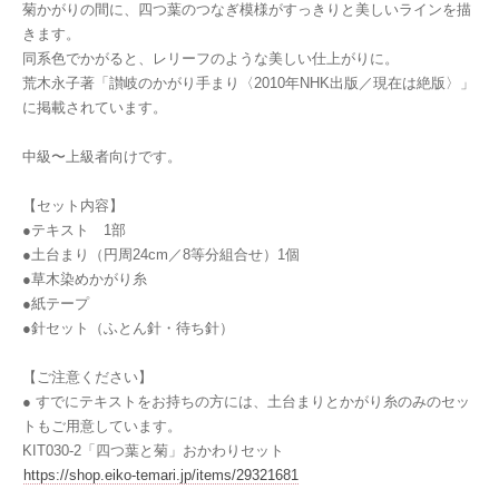
菊かがりの間に、四つ葉のつなぎ模様がすっきりと美しいラインを描
きます。
同系色でかがると、レリーフのような美しい仕上がりに。
荒木永子著「讃岐のかがり手まり〈2010年NHK出版／現在は絶版〉」
に掲載されています。
中級〜上級者向けです。
【セット内容】
●テキスト 1部
●土台まり（円周24cm／8等分組合せ）1個
●草木染めかがり糸
●紙テープ
●針セット（ふとん針・待ち針）
【ご注意ください】
● すでにテキストをお持ちの方には、土台まりとかがり糸のみのセッ
トもご用意しています。
KIT030-2「四つ葉と菊」おかわりセット
https://shop.eiko-temari.jp/items/29321681