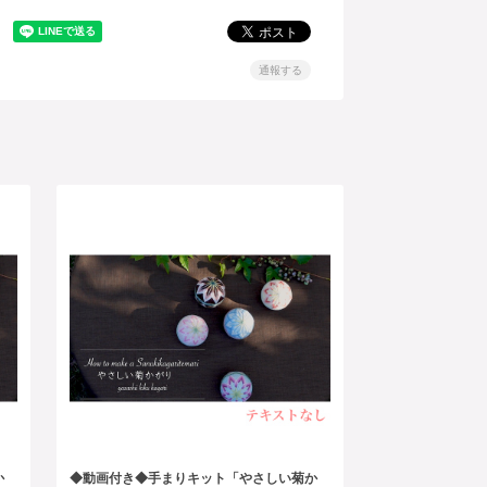
通報する
か
◆動画付き◆手まりキット「やさしい菊か