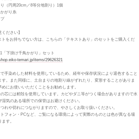
り（円周20cm／8等分地割り）1個
染かがり糸
ープ
意ください】
キストをお持ちでない方は、こちらの「テキストあり」のセットをご購入くだ
12-1「下掛け千鳥かがり」セット
/shop.eiko-temari.jp/items/29626321
草で手染めした材料を使用しているため、経年や保存状況により退色すること
ます。また同様に、土台まりの地割り線がずれたり、変形することがありま
早めにお使いいただくことをお勧めします。
りの芯には籾殻を使用しています。カビやダニ等がつく場合がありますので水
び湿気のある場所での保管はお避けください。
ほつれや切れにつながりますので、やさしくお取り扱いください。
ートフォン・PCなど、ご覧になる環境によって実際のものとは色が異なる場
ります。