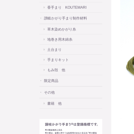
香手まり KOUTEMARI
讃岐かがり手まり制作材料
草木染めかがり糸
地巻き用木綿糸
土台まり
手まりキット
もみ殻 他
限定商品
その他
書籍 他