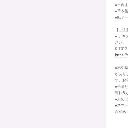
●土台ま
●草木
●紙テ
【ご注
● テ
さい。
KIT0
https:/
●木や
があり
す。お
●手ま
濡れ及
●糸の
●スマ
合があ